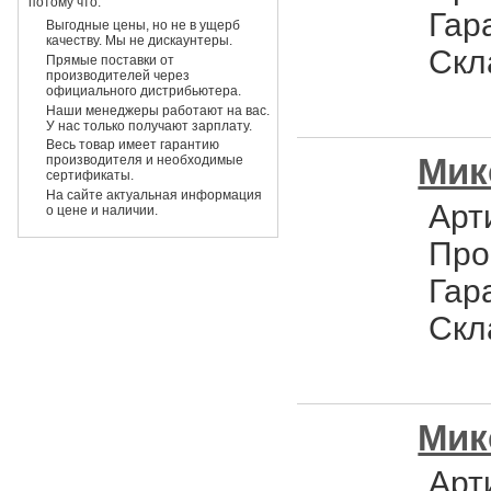
потому что:
Гар
Выгодные цены, но не в ущерб
качеству. Мы не дискаунтеры.
Скл
Прямые поставки от
производителей через
официального дистрибьютера.
Наши менеджеры работают на вас.
У нас только получают зарплату.
Весь товар имеет гарантию
Мик
производителя и необходимые
сертификаты.
На сайте актуальная информация
Арт
о цене и наличии.
Про
Гар
Скл
Мик
Арт