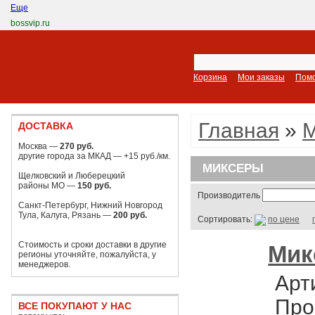
Еще
bossvip.ru
Корзина
Мои заказы
Пом
Главная
»
М
ДОСТАВКА
Москва —
270 руб.
другие города за МКАД — +15 руб./км.
МИКСЕРЫ
Щелковский и Люберецкий
районы МО —
150 руб.
Производитель
Санкт-Петербург, Нижний Новгород
Тула, Калуга, Рязань —
200 руб.
Сортировать:
по цене
Стоимость и сроки доставки в другие
Мик
регионы уточняйте, пожалуйста, у
менеджеров.
Арт
Про
ВСЕ ПОКУПАЮТ У НАС