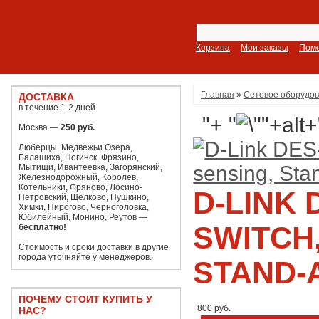
Корзина
Мои заказы
Пом
Главная
»
Сетевое оборудо
ДОСТАВКА
в течение 1-2 дней
"+ "
Москва —
250 руб.
Люберцы, Медвежьи Озера,
Балашиха, Ногинск, Фрязино,
Мытищи, Ивантеевка, Загорянский,
Железнодорожный, Королёв,
Котельники, Фряново, Лосино-
D-LINK 
Петровский, Щелково, Пушкино,
Химки, Пирогово, Черноголовка,
Юбилейный, Монино, Реутов —
SWITCH,
бесплатно!
Стоимость и сроки доставки в другие
города уточняйте у менеджеров.
STAND-
ПОЧЕМУ СТОИТ КУПИТЬ У
800 руб.
НАС?