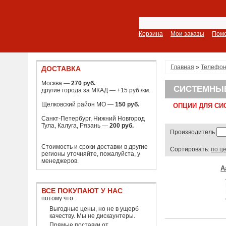
Корзина
Мои заказы
Пом
Главная
»
Телефо
ДОСТАВКА
Москва —
270 руб.
СИСТЕМНЫ
другие города за МКАД — +15 руб./км.
Щелковский район МО —
150 руб.
ОПЦИИ ДЛЯ СИ
Санкт-Петербург, Нижний Новгород
Тула, Калуга, Рязань —
200 руб.
Производитель
Стоимость и сроки доставки в другие
Сортировать:
по ц
регионы уточняйте, пожалуйста, у
менеджеров.
A
ВСЕ ПОКУПАЮТ У НАС
потому что:
Выгодные цены, но не в ущерб
качеству. Мы не дискаунтеры.
Прямые поставки от