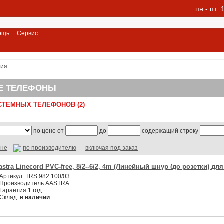
пн - пт:
ощь
Сервис
ния
Е ТЕЛЕФОНЫ
СТЕМНЫХ ТЕЛЕФОНОВ (2)
по цене от
до
содержащий строку
ене
по производителю
включая под заказ
astra Linecord PVC-free, 8/2--6/2, 4m (Линейный шнур (до розетки) для
Артикул:
TRS 982 100/03
Производитель:
AASTRA
Гарантия:
1 год
Склад:
в наличии
.