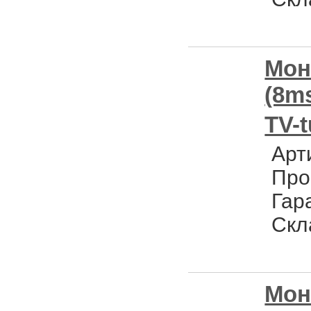
Мон
(8m
TV-t
Арт
Про
Гар
Скл
Мон