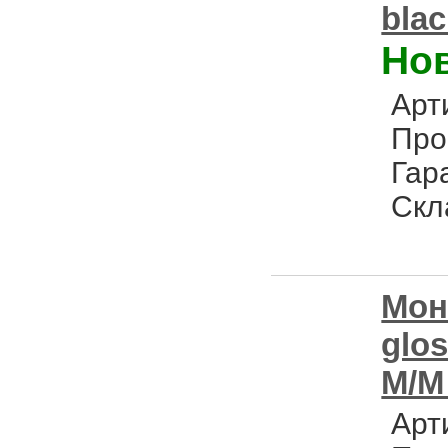
blac
Но
Арт
Про
Гар
Скл
Мон
glo
M/M
Арт