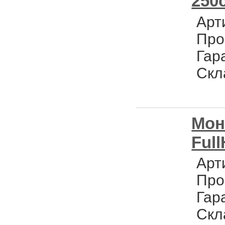
250
Арт
Про
Гар
Скл
Мон
Ful
Арт
Про
Гар
Скл