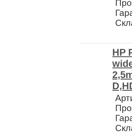
Про
Гар
Скл
HP P
wide
2,5
D,H
Арт
Про
Гар
Скл