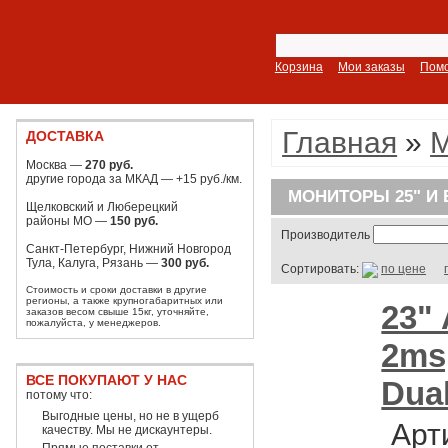
Корзина
Мои заказы
Пом
Главная
»
ДОСТАВКА
Москва —
270 руб.
другие города за МКАД — +15 руб./км.
МОНИТОРЫ 25" И
Щелковский и Люберецкий
районы МО —
150 руб.
Производитель
Санкт-Петербург, Нижний Новгород
Тула, Калуга, Рязань —
300 руб.
Сортировать:
по цене
Стоимость и сроки доставки в другие
регионы, а также крупногабаритных или
23" 
заказов весом свыше 15кг, уточняйте,
пожалуйста, у менеджеров.
2ms,
ВСЕ ПОКУПАЮТ У НАС
Dual
потому что:
Выгодные цены, но не в ущерб
Арт
качеству. Мы не дискаунтеры.
Прямые поставки от