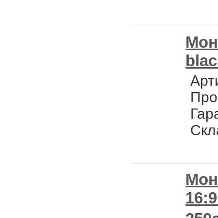
Мон
bla
Арт
Про
Гар
Скл
Мон
16: