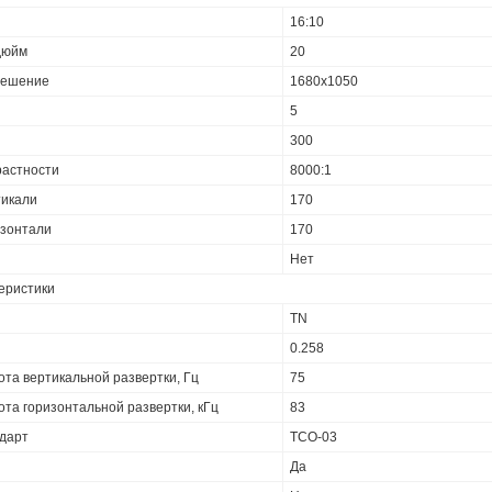
16:10
 дюйм
20
решение
1680x1050
5
300
растности
8000:1
тикали
170
изонтали
170
Нет
еристики
TN
0.258
та вертикальной развертки, Гц
75
та горизонтальной развертки, кГц
83
ндарт
TCО-03
Да