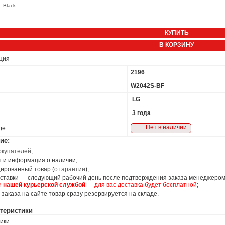
, Black
КУПИТЬ
В КОРЗИНУ
ция
2196
W2042S-BF
LG
3 года
Нет в наличии
де
ие:
окупателей
;
 и информация о наличии;
ированный товар (
о гарантии
);
ставки — следующий рабочий день после подтверждения заказа менеджером
и
нашей курьерской службой
— для вас доставка будет бесплатной
;
заказа на сайте товар сразу резервируется на складе.
ктеристики
ики