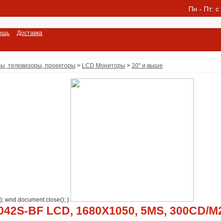
Пн - Пт: c
ощь
Доставка
ы, телевизоры, проекторы
>
LCD Мониторы
>
20" и выше
" ); wnd.document.close(); }
042S-BF LCD, 1680X1050, 5MS, 300CD/M2