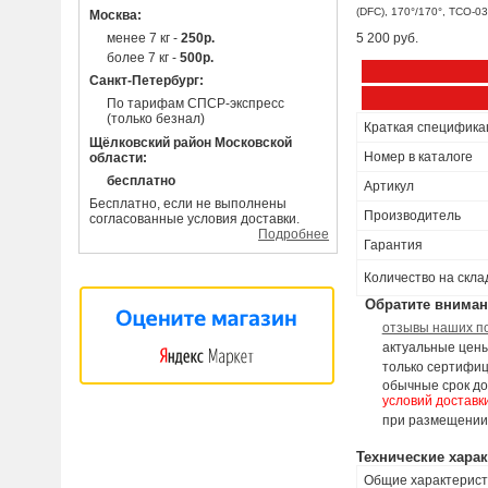
(DFC), 170°/170°, TCO-03
Москва:
менее 7 кг -
250р.
5 200 руб.
более 7 кг -
500р.
Санкт-Петербург:
По тарифам СПСР-экспресс
(только безнал)
Краткая специфика
Щёлковский район Московской
Номер в каталоге
области:
бесплатно
Артикул
Бесплатно, если не выполнены
Производитель
согласованные условия доставки.
Подробнее
Гарантия
Количество на скла
Обратите вниман
отзывы наших п
актуальные цены
только сертифиц
обычные срок до
условий доставк
при размещении 
Технические хара
Общие характерист