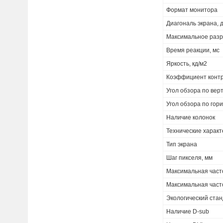
Формат монитора
Диагональ экрана,
Максимальное раз
Время реакции, мс
Яркость, кд/м2
Коэффициент конт
Угол обзора по вер
Угол обзора по гор
Наличие колонок
Технические характ
Тип экрана
Шаг пикселя, мм
Максимальная часто
Максимальная часто
Экологический ста
Наличие D-sub