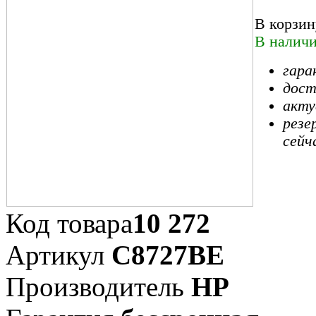
В корзин
В наличи
гара
дост
акту
резе
сейч
Код товара
10 272
Артикул
C8727BE
Производитель
HP