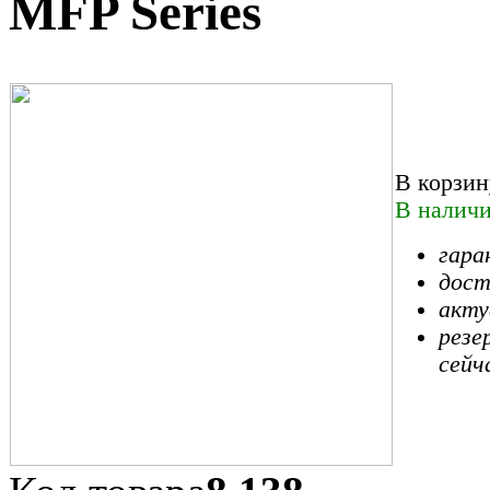
MFP Series
В корзин
В наличи
гара
дост
акту
резе
сейч