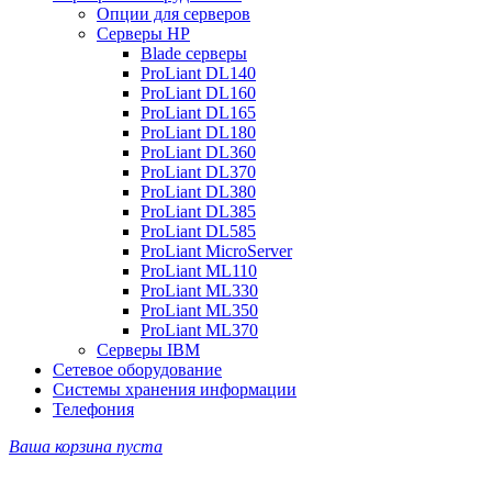
Опции для серверов
Серверы HP
Blade серверы
ProLiant DL140
ProLiant DL160
ProLiant DL165
ProLiant DL180
ProLiant DL360
ProLiant DL370
ProLiant DL380
ProLiant DL385
ProLiant DL585
ProLiant MicroServer
ProLiant ML110
ProLiant ML330
ProLiant ML350
ProLiant ML370
Серверы IBM
Сетевое оборудование
Системы хранения информации
Телефония
Ваша корзина пуста