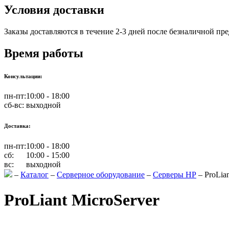
Условия доставки
Заказы доставляются в течение 2-3 дней после безналичной пр
Время работы
Консультации:
пн-пт:
10:00 - 18:00
сб-вс:
выходной
Доставка:
пн-пт:
10:00 - 18:00
сб:
10:00 - 15:00
вс:
выходной
–
Каталог
–
Серверное оборудование
–
Серверы HP
–
ProLia
ProLiant MicroServer