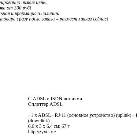
ированно низкие цены.
ка от 300 руб!
ьная информация о наличии.
 товара сразу после заказа – размести заказ сейчас!
С ADSL и ISDN линиями
Сплиттер ADSL
- 1 x ADSL - RJ-11 (основное устройство) (uplink) - 
(downlink)
6,6 x 3 x 6,4 см; 67 г
http://zyxel.ru/