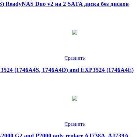
) ReadyNAS Duo v2 на 2 SATA диска без дисков
Сравнить
S3524 (1746A4S, 1746A4D) and EXP3524 (1746A4E)
Сравнить
A2000 G2 and P2000 only replace AJ738A, AJ739A