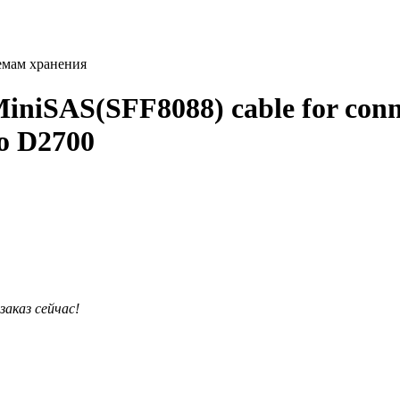
емам хранения
niSAS(SFF8088) cable for conn
o D2700
заказ сейчас!