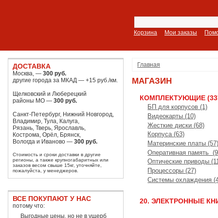
Корзина
Мои заказы
Пом
Главная
ДОСТАВКА
Москва, —
300 руб.
МАГАЗИН
другие города за МКАД — +15 руб./км.
Щелковский и Люберецкий
КОМПЛЕКТУЮЩИЕ (33
районы МО —
300 руб.
БП для корпусов (1)
Санкт-Петербург, Нижний Новгород,
Видеокарты (10)
Владимир, Тула, Калуга,
Жесткие диски (68)
Рязань, Тверь, Ярославль,
Корпуса (63)
Кострома, Орёл, Брянск,
Вологда и Иваново —
300 руб.
Материнские платы (57
Оперативная память (9
Стоимость и сроки доставки в другие
регионы, а также крупногабаритных или
Оптические приводы (1
заказов весом свыше 15кг, уточняйте,
Процессоры (27)
пожалуйста, у менеджеров.
Системы охлаждения (4
ВСЕ ПОКУПАЮТ У НАС
20. ЭЛЕКТРОННЫЕ КН
потому что:
Выгодные цены, но не в ущерб