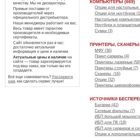
КОМПЬЮТЕРЫ (669)
качеству. Мы не дискаунтеры.
Опции для настольных 
Прямые поставки от
производителей через
Опции для ноутбуков (1
официального дистрибьютера.
Настольные компьютеры
Наши менеджеры работают на вас.
Ноутбуки и планшетные
Весь товар имеет гарантию
Сумки (3)
производителя и необходимые
сертификаты.
Сайт обновляется раз в час:
ПРИНТЕРЫ, СКАНЕРЫ,
достаточно актуальная
МФУ (36)
информация о цене и наличии.
Принт-серверы (4)
Актуальные цены и наличие
на
сайте — товар зарезервируется
Принтеры лазерные (58
под ваш заказ, как только вы его
Принтеры струйные (7)
создадите.
Сканеры (16)
Всё еще сомневаетесь?
Расскажите
Опции (32)
нам
, как сделать сервис лучше!
Принтеры широкоформа
ИСТОЧНИКИ БЕСПЕРЕ
Батареи (41)
Сетевые фильтры (7)
ИБП большой мощности
ИБП для ПК (18)
ИБП для серверов и се
Опции и дополнительно