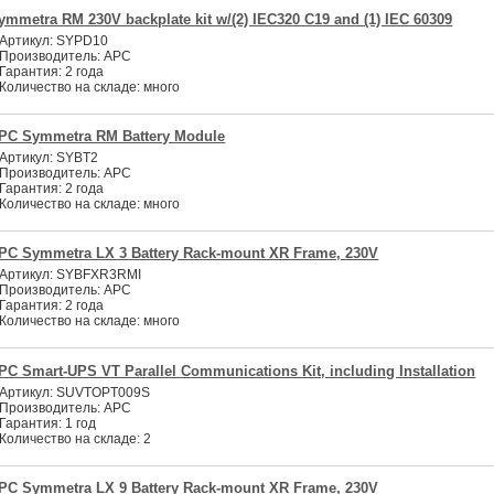
ymmetra RM 230V backplate kit w/(2) IEC320 C19 and (1) IEC 60309
Артикул:
SYPD10
Производитель:
APC
Гарантия:
2 года
Количество на складе:
много
PC Symmetra RM Battery Module
Артикул:
SYBT2
Производитель:
APC
Гарантия:
2 года
Количество на складе:
много
PC Symmetra LX 3 Battery Rack-mount XR Frame, 230V
Артикул:
SYBFXR3RMI
Производитель:
APC
Гарантия:
2 года
Количество на складе:
много
PC Smart-UPS VT Parallel Communications Kit, including Installation
Артикул:
SUVTOPT009S
Производитель:
APC
Гарантия:
1 год
Количество на складе:
2
PC Symmetra LX 9 Battery Rack-mount XR Frame, 230V