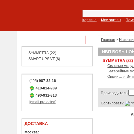
Корзина
Мои заказы
Пом
ПОКАЗАТЬ ВСЕ РАЗДЕЛЫ
Главная
>
Источни
ИБП БОЛЬШО
SYMMETRA (22)
SMART UPS VT (6)
SYMMETRA (22)
Cиловые модул
Батарейные мо
Опции для Symm
(495)
987-32-16
410-814-989
Производитель
490-932-813
[email protected]
Сортировать:
п
A
ДОСТАВКА
Москва: