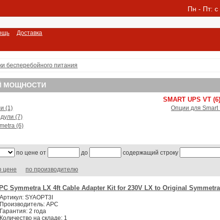
Пн - Пт: c
ощь
Доставка
ки бесперебойного питания
Й МОЩНОСТИ
SMART UPS VT (6
и (1)
Опции для Smart 
дули (7)
etra (6)
по цене от
до
содержащий строку
о цене
по производителю
PC Symmetra LX 4ft Cable Adapter Kit for 230V LX to Original Symmetra
Артикул:
SYAOPT3I
Производитель:
APC
Гарантия:
2 года
Количество на складе:
1