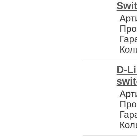
Swit
Арт
Про
Гар
Кол
D-Li
swi
Арт
Про
Гар
Кол