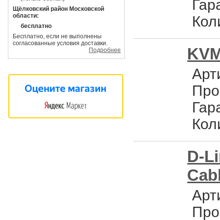
Гар
Щёлковский район Московской
области:
Кол
бесплатно
Бесплатно, если не выполнены
согласованные условия доставки.
KVM 
Подробнее
Арт
Про
Гар
Кол
D-L
Cabl
Арт
Про