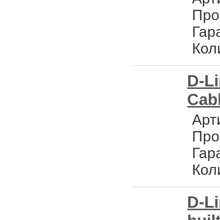
Про
Гар
Кол
D-L
Cabl
Арт
Про
Гар
Кол
D-L