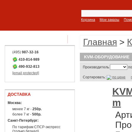
Корзина
Мои заказы
Пом
ПОКАЗАТЬ ВСЕ РАЗДЕЛЫ
Главная
>
(495)
987-32-16
KVM-ОБОРУДОВАНИЕ
410-814-989
490-932-813
Производитель
по
[email protected]
Сортировать:
по цене
KVM 
ДОСТАВКА
m
Москва:
менее 7 кг -
250р.
Арт
более 7 кг -
500р.
Санкт-Петербург:
Про
По тарифам СПСР-экспресс
(только безнал)