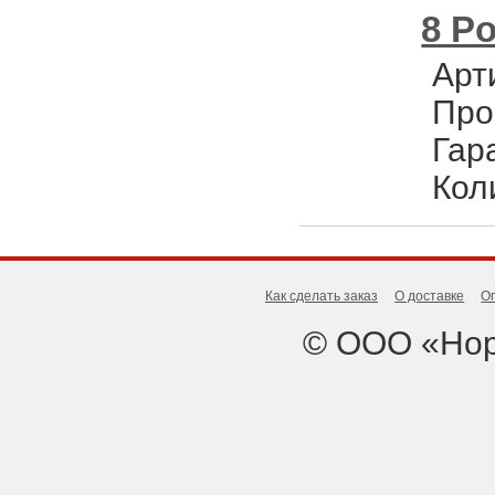
8 Po
Арт
Про
Гар
Кол
Как сделать заказ
О доставке
О
© ООО «Нор