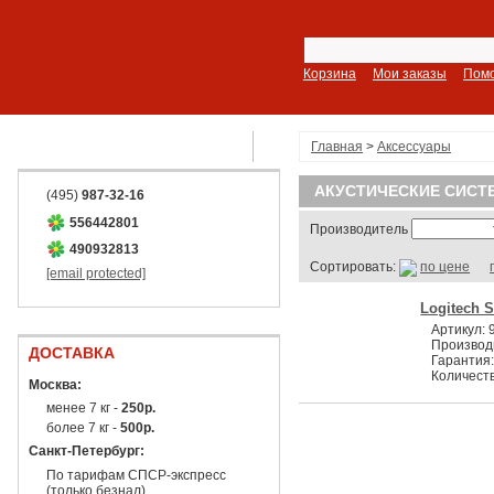
Корзина
Мои заказы
Пом
ПОКАЗАТЬ ВСЕ РАЗДЕЛЫ
Главная
>
Аксессуары
АКУСТИЧЕСКИЕ СИС
(495)
987-32-16
556442801
Производитель
490932813
Сортировать:
по цене
[email protected]
Logitech S
Артикул:
Производ
ДОСТАВКА
Гарантия
Количеств
Москва:
менее 7 кг -
250р.
более 7 кг -
500р.
Санкт-Петербург:
По тарифам СПСР-экспресс
(только безнал)