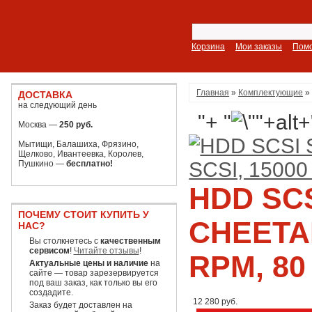
Корзина
Мои заказы
Пом
Главная
»
Комплектующие
ДОСТАВКА
на следующий день
"+ "
Москва —
250 руб.
Мытищи, Балашиха, Фрязино,
Щелково, Ивантеевка, Королев,
Пушкино —
бесплатно!
HDD SCS
ПОЧЕМУ СТОИТ КУПИТЬ У
CHEETAH
НАС?
Вы столкнетесь с
качественным
сервисом
!
Читайте отзывы
!
RPM, 80
Актуальные цены и наличие
на
сайте — товар зарезервируется
под ваш заказ, как только вы его
создадите.
12 280 руб.
Заказ будет доставлен на