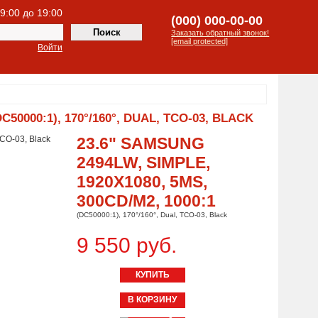
 9:00 до 19:00
(000) 000-00-00
Заказать обратный звонок!
[email protected]
Войти
C50000:1), 170°/160°, DUAL, TCO-03, BLACK
23.6" SAMSUNG
2494LW, SIMPLE,
1920X1080, 5MS,
300CD/M2, 1000:1
(DC50000:1), 170°/160°, Dual, TCO-03, Black
9 550 руб.
КУПИТЬ
В КОРЗИНУ