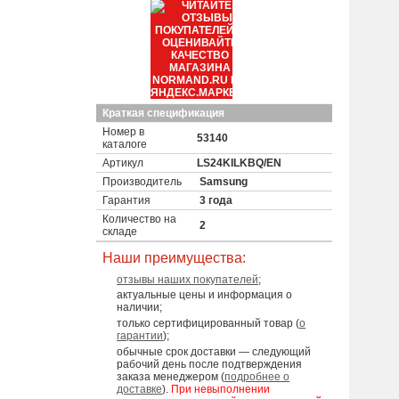
Краткая спецификация
Номер в
53140
каталоге
Артикул
LS24KILKBQ/EN
Производитель
Samsung
Гарантия
3 года
Количество на
2
складе
Наши преимущества:
отзывы наших покупателей
;
актуальные цены и информация о
наличии;
только сертифицированный товар (
о
гарантии
);
обычные срок доставки — следующий
рабочий день после подтверждения
заказа менеджером (
подробнее о
доставке
).
При невыполнении