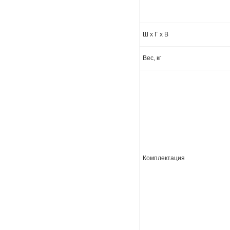
Ш х Г х В
Вес, кг
Комплектация