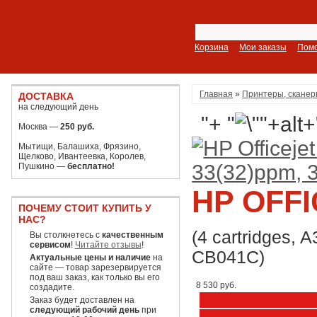
Корзина
Мои заказы
Пом
Главная
»
Принтеры, сканер
ДОСТАВКА
на следующий день
"+ "
Москва —
250 руб.
Мытищи, Балашиха, Фрязино,
Щелково, Ивантеевка, Королев,
Пушкино —
бесплатно!
HP OFF
ПОЧЕМУ СТОИТ КУПИТЬ У
НАС?
(4 cartridges,
Вы столкнетесь с
качественным
сервисом
!
Читайте отзывы
!
CB041C)
Актуальные цены и наличие
на
сайте — товар зарезервируется
под ваш заказ, как только вы его
8 530 руб.
создадите.
Заказ будет доставлен на
следующий рабочий день
при