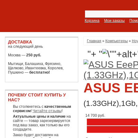
Корзина
Мои заказы
Пом
Главная
»
Компьютеры
»
Ноу
ДОСТАВКА
на следующий день
"+ "
Москва —
250 руб.
Мытищи, Балашиха, Фрязино,
Щелково, Ивантеевка, Королев,
Пушкино —
бесплатно!
ASUS EE
ПОЧЕМУ СТОИТ КУПИТЬ У
НАС?
(1.33GHz),1Gb
Вы столкнетесь с
качественным
сервисом
!
Читайте отзывы
!
14 700 руб.
Актуальные цены и наличие
на
сайте — товар зарезервируется
под ваш заказ, как только вы его
создадите.
Заказ будет доставлен на