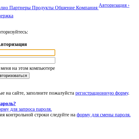
Авторизация ›
олио
Партнеры
Продукты
Общение
Компания
держка
вторизуйтесь:
вторизация
меня на этом компьютере
ые на сайте, заполните пожалуйста
регистрационную форму
.
пароль?
орму для запроса пароля.
ия контрольной строки следуйте на
форму для смены пароля.