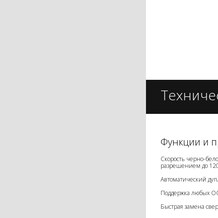
Техниче
Функции и 
Скорость черно-бело
разрешением до 120
Автоматический дуп
Поддержка любых ОС
Быстрая замена свер