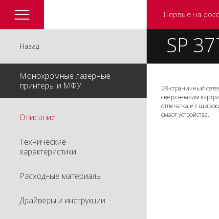
Первые на рос
SP 3
Назад
Монохромные лазерные
принтеры и МФУ
28-страничный сетев
сверхъемким картри
отпечатка и с широ
смарт устройства.
Описание
Технические
характеристики
Расходные материалы
Драйверы и инструкции