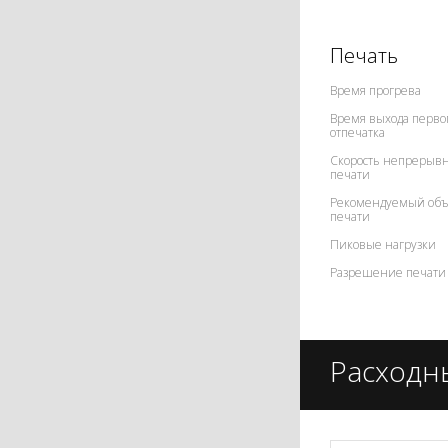
Печать
Время прогрева
Время выхода перво
отпечатка
Скорость непрерыв
печати
Рекомендуемый об
печати
Пиковые нагрузки
Разрешение печати
Расходн