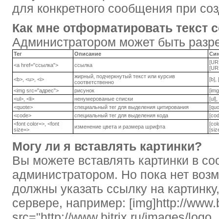
для конкретного сообщения при соз
Как мне отформатировать текст 
Администратором может быть разр
Тег
Описание
Си
[UR
<a href="ссылка">
ссылка
[UR
жирный, подчеркнутый текст или курсив
<b>, <u>, <i>
[b], 
соответственно
<img src="адрес">
рисунок
[img
<ul>, <li>
ненумерованые списки
[ul], 
<quote>
специальный тег для выделения цитирования
[quo
<code>
специальный тег для выделения кода
[cod
<font color=>, <font
[col
изменение цвета и размера шрифта
size=>
[si
Могу ли я вставлять картинки?
Вы можете вставлять картинки в с
администратором. Но пока нет возм
должны указать ссылку на картинку
сервере, например: [img]http://www.bi
src="http://www.bitrix.ru/images/logo_b