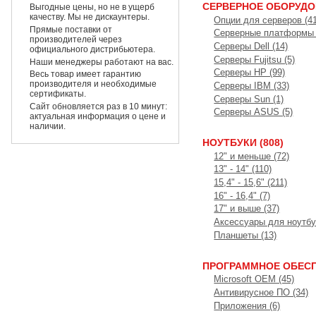
СЕРВЕРНОЕ ОБОРУДОВ
Выгодные цены, но не в ущерб
качеству. Мы не дискаунтеры.
Опции для серверов (4
Прямые поставки от
Серверные платформы 
производителей через
Серверы Dell (14)
официального дистрибьютера.
Серверы Fujitsu (5)
Наши менеджеры работают на вас.
Серверы HP (99)
Весь товар имеет гарантию
производителя и необходимые
Серверы IBM (33)
сертификаты.
Серверы Sun (1)
Сайт обновляется раз в 10 минут:
Серверы ASUS (5)
актуальная информация о цене и
наличии.
НОУТБУКИ (808)
12" и меньше (72)
13" - 14" (110)
15,4" - 15,6" (211)
16" - 16,4" (7)
17" и выше (37)
Аксессуары для ноутбу
Планшеты (13)
ПРОГРАММНОЕ ОБЕСП
Microsoft OEM (45)
Антивирусное ПО (34)
Приложения (6)