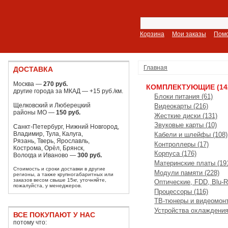
Корзина
Мои заказы
Пом
Главная
ДОСТАВКА
Москва —
270 руб.
КОМПЛЕКТУЮЩИЕ (14
другие города за МКАД — +15 руб./км.
Блоки питания (61)
Щелковский и Люберецкий
Видеокарты (216)
районы МО —
150 руб.
Жесткие диски (131)
Звуковые карты (10)
Санкт-Петербург, Нижний Новгород,
Владимир, Тула, Калуга,
Кабели и шлейфы (108)
Рязань, Тверь, Ярославль,
Контроллеры (17)
Кострома, Орёл, Брянск,
Корпуса (176)
Вологда и Иваново —
300 руб.
Материнские платы (19
Стоимость и сроки доставки в другие
Модули памяти (228)
регионы, а также крупногабаритных или
заказов весом свыше 15кг, уточняйте,
Оптические, FDD, Blu-R
пожалуйста, у менеджеров.
Процессоры (116)
ТВ-тюнеры и видеомонт
Устройства охлаждения
ВСЕ ПОКУПАЮТ У НАС
потому что: