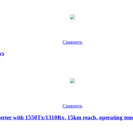
Сравнить
ys
Сравнить
nverter with 1550Tx/1310Rx, 15km reach, operating te