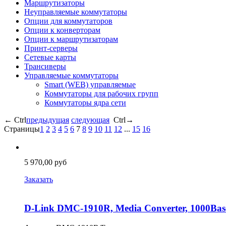
Маршрутизаторы
Неуправляемые коммутаторы
Опции для коммутаторов
Опции к конверторам
Опции к маршрутизаторам
Принт-серверы
Сетевые карты
Трансиверы
Управляемые коммутаторы
Smart (WEB) управляемые
Коммутаторы для рабочих групп
Коммутаторы ядра сети
←
Ctrl
предыдущая
следующая
Ctrl
→
Страницы
1
2
3
4
5
6
7
8
9
10
11
12
...
15
16
5 970,00 руб
Заказать
D-Link DMC-1910R, Media Converter, 1000Base-