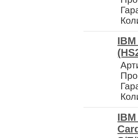
Гар
Кол
IBM
(HS
Арт
Про
Гар
Кол
IBM
Card