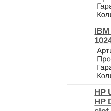
Гар
Кол
IBM
1024
Арт
Про
Гар
Кол
HP U
HP D
slot