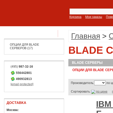
Корзина
Мои заказы
Пом
ПОКАЗАТЬ ВСЕ РАЗДЕЛЫ
Главная
>
ОПЦИИ ДЛЯ BLADE
BLADE 
СЕРВЕРОВ (17)
BLADE СЕРВЕРЫ
(495)
987-32-16
ОПЦИИ ДЛЯ BLADE СЕРВ
556442801
490932813
Производитель
по ц
[email protected]
Сортировать:
по цене
IBM
ДОСТАВКА
Москва: