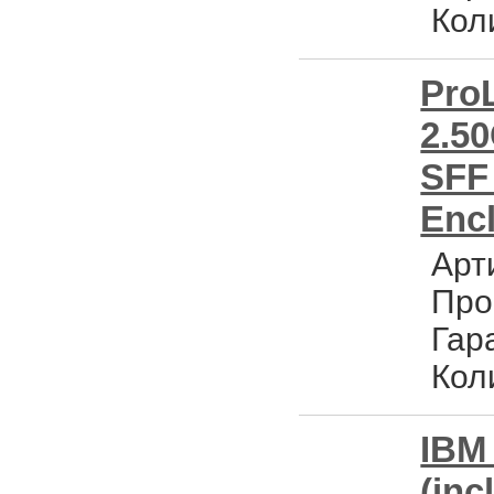
Кол
Pro
2.5
SFF 
Encl
Арт
Про
Гар
Кол
IBM 
(inc