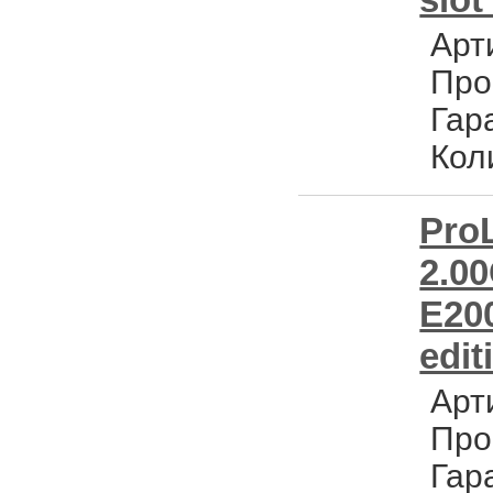
Арт
Про
Гар
Кол
Pro
2.0
E20
edit
Арт
Про
Гар