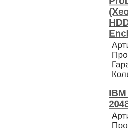
Pro
(Xe
HDD(
Encl
Арт
Про
Гар
Кол
IBM 
2048
Арт
Про