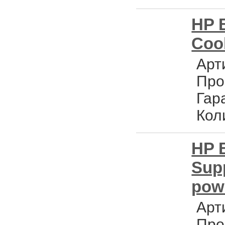
HP 
Cool
Арт
Про
Гар
Кол
HP 
Supp
pow
Арт
Про