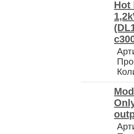
Hot
1,2
(DL
c30
Арт
Про
Кол
Modu
Only
outp
Арт