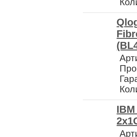
Кол
Qlo
Fibr
(BL4
Арт
Про
Гар
Кол
IBM
2x1G
Арт