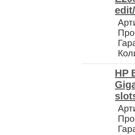
edit
Арт
Про
Гар
Кол
HP 
Giga
slot
Арт
Про
Гар