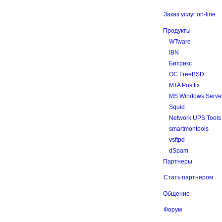
Заказ услуг on-line
Продукты
WTware
IBN
Битрикс
ОС FreeBSD
MTA Postfix
MS Windows Serve
Squid
Network UPS Tools
smartmontools
vsftpd
dSpam
Партнеры
Стать партнером
Общение
Форум