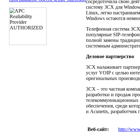
сосредоточила свою дея
систему 3CX для Window
Linux, легко настраивае
Windows остаются немно
Телефонная система 3CX
популярные SIP-телефон
полной замены традицио
системным администрато
Деловое партнерство
3CX налаживает партнер
услуг VOIP с целью инт
оригинальных производи
3CX – это частная комп
разработки и продаж пр
телекоммуникационных с
обеспечения, среди кото
и Acunetix, разработчик
Веб-сайт:
http://www