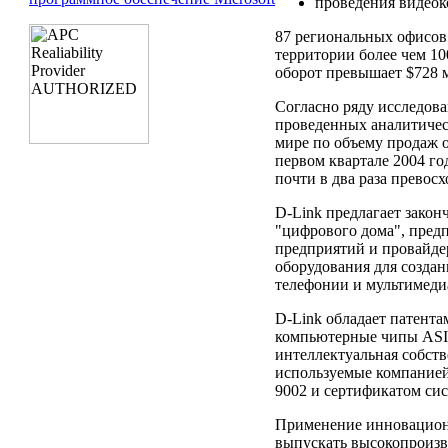
проведения видео
87 региональных офисов
территории более чем 10
оборот превышает $728 
Согласно ряду исследова
проведенных аналитическ
мире по объему продаж о
первом квартале 2004 го
почти в два раза превос
D-Link предлагает зако
"цифрового дома", предп
предприятий и провайде
оборудования для создан
телефонии и мультимеди
D-Link обладает патента
компьютерные чипы ASIC
интеллектуальная собст
используемые компанией
9002 и сертификатом си
Применение инновационн
выпускать высокопроизв