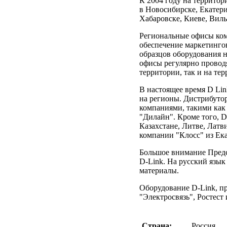
К 2004 году на террито
в Новосибирске, Екатер
Хабаровске, Киеве, Вил
Региональные офисы ком
обеспечение маркетинго
образцов оборудования 
офисы регулярно провод
территории, так и на те
В настоящее время D Li
на регионы. Дистрибуто
компаниями, такими как
"Дилайн". Кроме того, D
Казахстане, Литве, Латв
компании "Клосс" из Ек
Большое внимание Предс
D-Link. На русский язы
материалы.
Оборудование D-Link, п
"Электросвязь", Ростест
Страна:
Россия