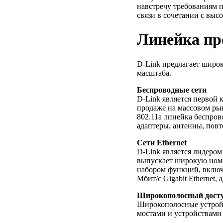
навстречу требованиям 
связи в сочетании с выс
Линейка пр
D-Link предлагает широ
масштаба.
Беспроводные сети
D-Link является первой 
продаже на массовом рын
802.11a линейка беспров
адаптеры, антенны, повт
Сети Ethernet
D-Link является лидером 
выпускает широкую номе
набором функций, включа
Мбит/с Gigabit Ethernet
Широкополосный дост
Широкополосные устройс
мостами и устройствами