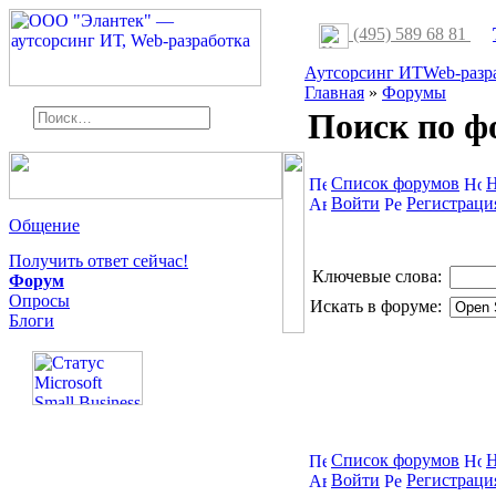
(495) 589 68 81
Аутсорсинг ИТ
Web-разр
Главная
»
Форумы
Поиск по ф
Список форумов
Н
Войти
Регистраци
Общение
Получить ответ сейчас!
Ключевые слова:
Форум
Опросы
Искать в форуме:
Блоги
Список форумов
Н
Войти
Регистраци