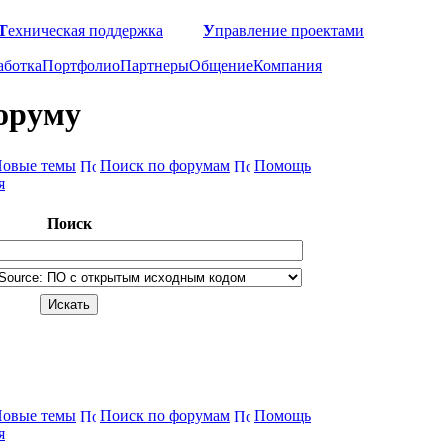
Т
ехническая поддержка
У
правление проектами
аботка
Портфолио
Партнеры
Общение
Компания
оруму
овые темы
Поиск по форумам
Помощь
я
Поиск
овые темы
Поиск по форумам
Помощь
я