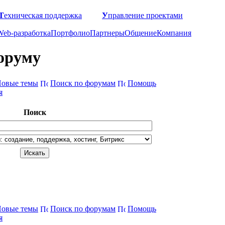
Т
ехническая поддержка
У
правление проектами
Web-разработка
Портфолио
Партнеры
Общение
Компания
оруму
овые темы
Поиск по форумам
Помощь
я
Поиск
овые темы
Поиск по форумам
Помощь
я