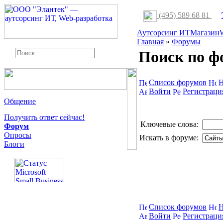
(495) 589 68 81
Аутсорсинг ИТ
Магазин
Главная
»
Форумы
Поиск по ф
Список форумов
Н
Войти
Регистраци
Общение
Получить ответ сейчас!
Ключевые слова:
Форум
Опросы
Искать в форуме:
Блоги
Список форумов
Н
Войти
Регистраци