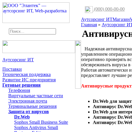
(000) 000-00-00
Аутсорсинг ИТ
Магазин
Главная
»
Аутсорсинг И
Антивирус
Надежная антивирусная
управлением операционн
оперативно проверять в
Аутсорсинг ИТ
обезвреживать вирусы в 
Поставки
Работая автоматически и
Техническая поддержка
предоставляет лучшие р
Развитие ИС предприятия
Готовые решения
Антивирусные продукт
Телефония
Виртуальные частные сети
Электронная почта
Dr.Web для защит
Терминальные решения
Антивирус Dr.Web
Защита от вирусов
Dr.Web для интер
Dr.Web
Антивирус Dr.Web
Sophos Small Business Suite
Антивирус Dr.Web
Sophos Antivirus Small