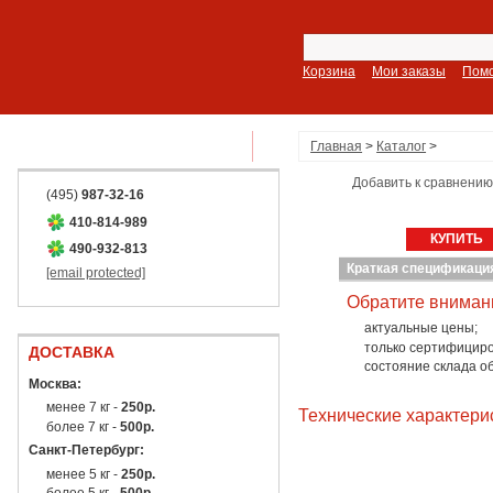
Корзина
Мои заказы
Пом
ПОКАЗАТЬ ВСЕ РАЗДЕЛЫ
Главная
>
Каталог
>
Добавить к сравнению
(495)
987-32-16
410-814-989
КУПИТЬ
490-932-813
Краткая спецификаци
[email protected]
Обратите вниман
актуальные цены;
только сертифициро
ДОСТАВКА
состояние склада о
Москва:
менее 7 кг -
250р.
Технические характери
более 7 кг -
500р.
Санкт-Петербург:
менее 5 кг -
250р.