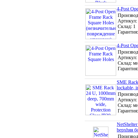
4-Post Op
Производ
Артикул
Склад:
1
Гарантия
4-Post Op
Производ
Артикул
Склад:
м
Гарантия
SME Rack 
lockable, i
Производ
Артикул
Склад:
м
Гарантия
NetShelte
bepxhяя б
Производ