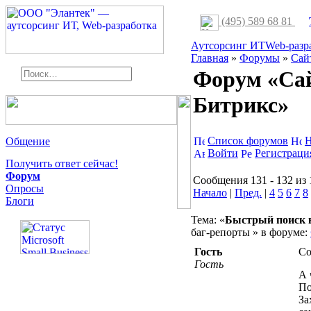
(495) 589 68 81
Аутсорсинг ИТ
Web-разр
Главная
»
Форумы
»
Сай
Форум «Сай
Битрикс»
Список форумов
Н
Общение
Войти
Регистраци
Получить ответ сейчас!
Форум
Сообщения 131 - 132 из 
Опросы
Начало
|
Пред.
|
4
5
6
7
8
Блоги
Тема: «
Быстрый поиск в
баг-репорты » в форуме:
Гость
Со
Гость
А 
По
За