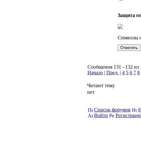
Защита о
Символы н
Сообщения 131 - 132 из 
Начало
|
Пред.
|
4
5
6
7
8
Читают тему
нет
Список форумов
Н
Войти
Регистраци