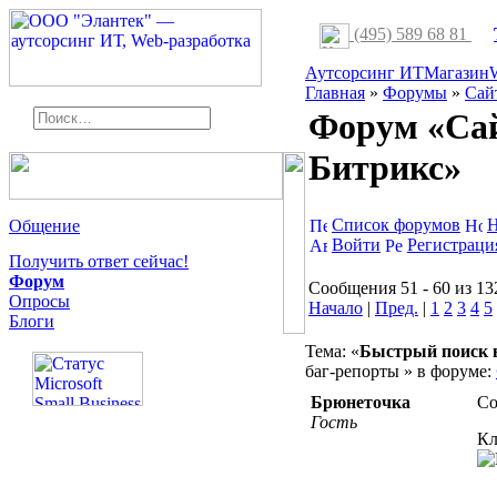
(495) 589 68 81
Аутсорсинг ИТ
Магазин
Главная
»
Форумы
»
Сай
Форум «Сай
Битрикс»
Список форумов
Н
Общение
Войти
Регистраци
Получить ответ сейчас!
Форум
Сообщения 51 - 60 из 13
Опросы
Начало
|
Пред.
|
1
2
3
4
5
Блоги
Тема: «
Быстрый поиск в
баг-репорты » в форуме:
Брюнеточка
Со
Гость
Кл