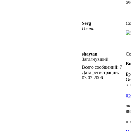
оч
Serg
Со
Гость
shaytan
Со
Заглянувший
Bu
Всего сообщений:
7
Дата регистрации:
Бр
03.02.2006
Ge
за
пр
ок
ди
пр