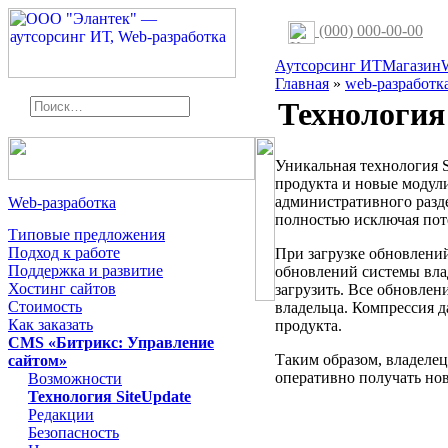
(000) 000-00-00
Аутсорсинг ИТ
Магазин
Главная
»
web-разработк
Технология
Уникальная технология S
продукта и новые модули
административного разде
Web-разработка
полностью исключая пот
Типовые предложения
Подход к работе
При загрузке обновлени
Поддержка и развитие
обновлений системы вла
Хостинг сайтов
загрузить. Все обновлен
Стоимость
владельца. Компрессия д
Как заказать
продукта.
CMS «Битрикс: Управление
Таким образом, владеле
сайтом»
оперативно получать но
Возможности
Технология SiteUpdate
Редакции
Безопасность