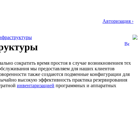
Авторизация ›
нфраструктуры
труктуры
ьно сократить время простоя в случае возникновениея тех
обслуживания мы предоставляем для наших клиентов
говоренности также создаются подменные конфигурации для
звычайно высокую эффективность практика резервирования
уратной
инвентаризацией
программных и аппаратных