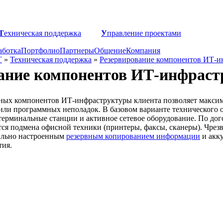
Т
ехническая поддержка
У
правление проектами
аботка
Портфолио
Партнеры
Общение
Компания
Т
»
Техническая поддержка
»
Резервирование компонентов ИТ-и
ание компонентов ИТ-инфрас
х компонентов ИТ-инфраструктуры клиента позволяет максимал
или программных неполадок. В базовом варианте технического 
терминальные станции и активное сетевое оборудование. По до
ется подмена офисной техники (принтеры, факсы, сканеры). Чре
вильно настроенным
резервным копированием информации
и акк
тия.