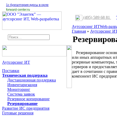
1с бухгалтерия курсы в орле
forward-center.ru
(495) 589 68 81
Аутсорсинг ИТ
Web-разр
Главная
»
Аутсорсинг И
Резервиров
Резервирование основны
или иных аппаратных и/
резервные компьютеры, 
Аутсорсинг ИТ
серверов и предоставля
Поставки
дает в сочитании с пра
Техническая поддержка
компонент ИС предприя
Дистанционная поддержка
Инвентаризация
Мониторинг
Система заявок
Резервное копирование
Резервирование
Развитие ИС предприятия
Готовые решения